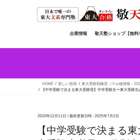
コ
ナ
ン
ビ
テ
ゲ
ン
ー
ツ
シ
企業情報
敬天塾ショップ【無料
へ
ョ
ス
ン
キ
に
ッ
移
プ
動
HOME
新しい投稿
東大受験戦略室（マル秘情報・20
【中学受験で決まる東大受験⑨】中学受験生〜東大受験生必
2020年12月11日
/ 最終更新日時 :
2025年7月2日
【中学受験で決まる東