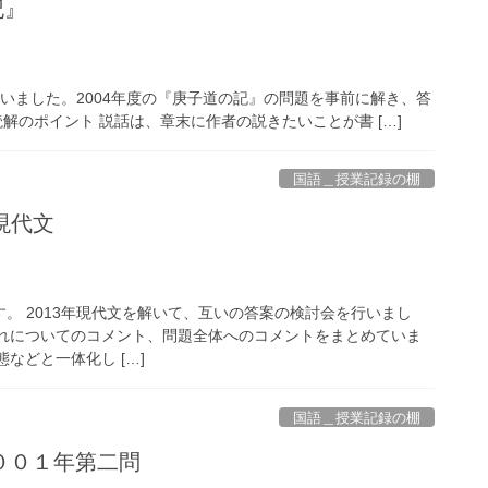
記』
いました。2004年度の『庚子道の記』の問題を事前に解き、答
のポイント 説話は、章末に作者の説きたいことが書 […]
国語＿授業記録の棚
年現代文
。 2013年現代文を解いて、互いの答案の検討会を行いまし
それについてのコメント、問題全体へのコメントをまとめていま
などと一体化し […]
国語＿授業記録の棚
００１年第二問