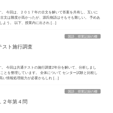
す。 今回は、２０１７年の古文を解いて答案を共有し、互いに
の古文は難度が高かったが、源氏物語はそもそも難しい。 予めあ
よう。 以下、授業内に出され […]
国語＿授業記録の棚
テスト施行調査
す。 今回は共通テストの施行調査2年分を解いて、分析しまし
だことを整理しています。 全体について センター試験と比較し
い情報処理能力が必要かもしれ […]
国語＿授業記録の棚
１２年第４問