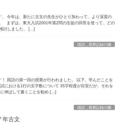
す。 今年は、新たに古文の先生がひとり加わって、より深度の
。 まずは、東大入試2001年第2問の生徒の回答を使って、どの
討しました。 […]
国語＿授業記録の棚
す！ 国語の第一回の授業が行われました。 以下、学んだことを
試における1行の文字数について 35字程度が目安だが、それを
に伸ばして書くことを勧め […]
国語＿授業記録の棚
７年古文