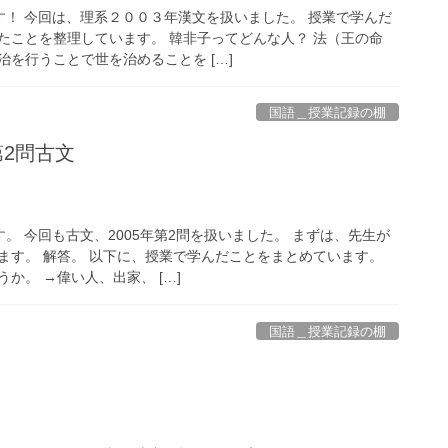
す！ 今回は、理系２００３年漢文を扱いました。 授業で学んだ
たことを整理しています。 韓非子ってどんな人？ 法（王の命
を行うことで世を治めることを […]
国語＿授業記録の棚
第2問古文
。 今回も古文、2005年第2問を扱いました。 まずは、先生が
ます。 解答。 以下に、授業で学んだことをまとめています。
か。 →偉い人、出家、 […]
国語＿授業記録の棚