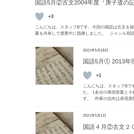
国語5月②古文2004年度『庚子道の
+3
こんにちは、スタッフBです。今回の国語は古文を扱
案を共有して授業中に指摘しました。 ジャンル別読解
2021年5月28日
国語5月① 2013
+1
こんにちは、スタッフBです
た。 1名分の再現答案と
す。 作家の志向は表現形態
2021年5月1日
国語４月②古文２