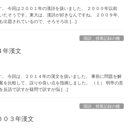
す。 今回は２００１年の漢詩を扱いました。 ２０００年以前
いたそうです。東大は、漢詩が好きなんですね。 ２００９年、
出題されているので、そろそろ出 […]
国語＿授業記録の棚
４年漢文
す。 今回は、２０１４年の漢文を扱いました。 事前に問題を解
案を比較して、誤りや良い点を指摘しました。 （１） 明帝の意
反語で訳すか疑問で訳すか悩 […]
国語＿授業記録の棚
００３年漢文