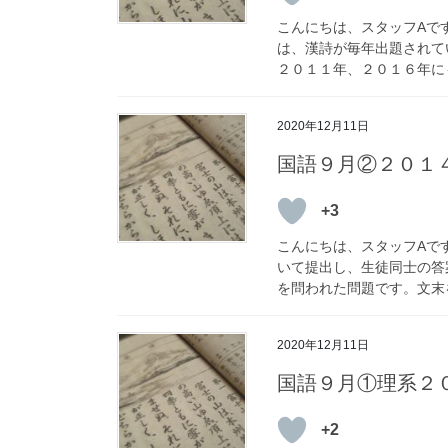
こんにちは、スタッフAで
は、漢詩が毎年出題されて
２０１１年、２０１６年にも
2020年12月11日
国語９月②２０１
+3
こんにちは、スタッフAで
いて提出し、生徒同士の答
を問われた問題です。文末を
2020年12月11日
国語９月①理系２
+2