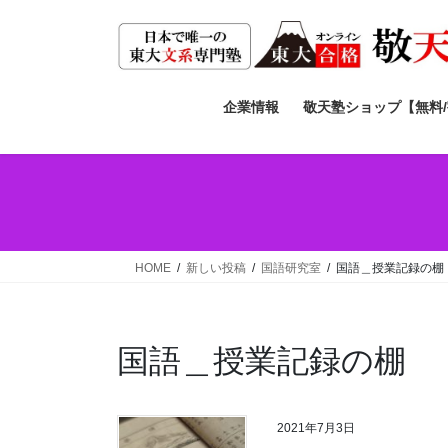
コ
ナ
ン
ビ
テ
ゲ
ン
ー
ツ
シ
企業情報
敬天塾ショップ【無料
へ
ョ
ス
ン
キ
に
ッ
移
プ
動
HOME
新しい投稿
国語研究室
国語＿授業記録の棚
国語＿授業記録の棚
2021年7月3日