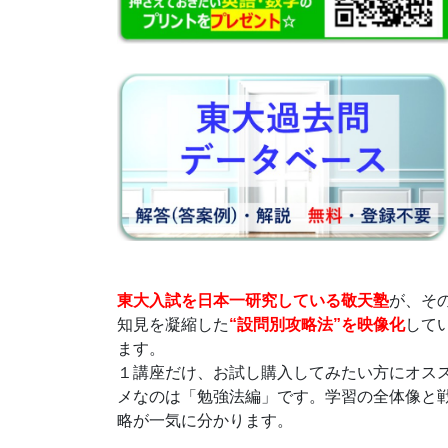
東大入試を日本一研究している敬天塾
が、そ
知見を凝縮した
“設問別攻略法”を映像化
して
ます。
１講座だけ、お試し購入してみたい方にオス
メなのは「勉強法編」です。学習の全体像と
略が一気に分かります。