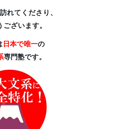
を訪れてくださり、
うございます。
は
日本で唯一
の
系
専門塾です。