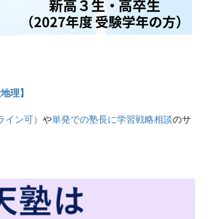
大地理】
ライン可）
や
単発での塾長に学習戦略相談
のサ