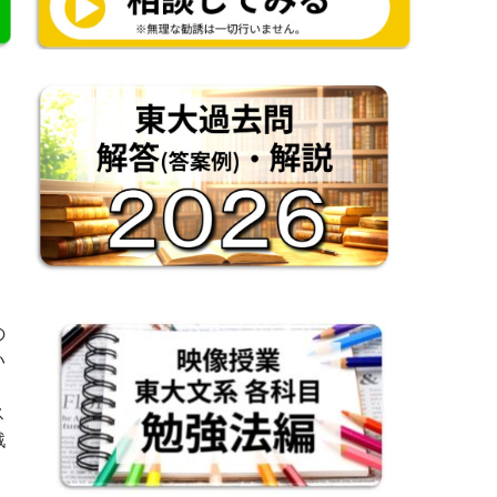
の
い
ス
戦