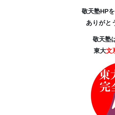
敬天塾HP
ありがと
敬天塾
東大
文