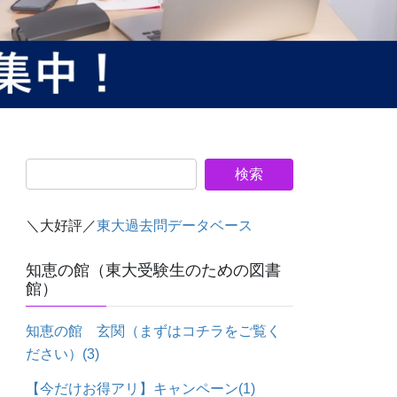
＼大好評／
東大過去問データベース
知恵の館（東大受験生のための図書
館）
知恵の館 玄関（まずはコチラをご覧く
ださい）
(3)
【今だけお得アリ】キャンペーン
(1)