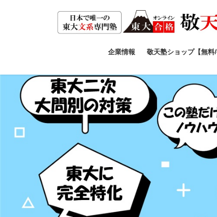
コ
ナ
ン
ビ
テ
ゲ
ン
ー
ツ
シ
企業情報
敬天塾ショップ【無料
へ
ョ
ス
ン
キ
に
ッ
移
プ
動
Previous