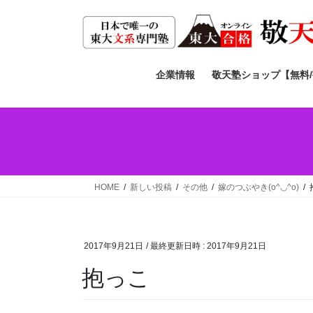
コ
ナ
ン
ビ
テ
ゲ
ン
ー
ツ
シ
企業情報
敬天塾ショップ【無料
へ
ョ
ス
ン
キ
に
ッ
移
プ
動
HOME
新しい投稿
その他
嫁のつぶやき(o^◡^o)
2017年9月21日
/ 最終更新日時 :
2017年9月21日
抱っこ