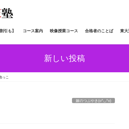
/割引も】
コース案内
映像授業コース
合格者のことば
東大
新しい投稿
抱っこ
嫁のつぶやき(o^◡^o)