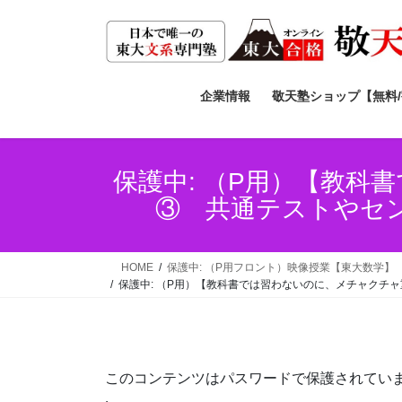
コ
ナ
ン
ビ
テ
ゲ
ン
ー
ツ
シ
企業情報
敬天塾ショップ【無料
へ
ョ
ス
ン
キ
に
保護中: （P用）【教
ッ
移
③ 共通テストやセ
プ
動
HOME
保護中: （P用フロント）映像授業【東大数学】
保護中: （P用）【教科書では習わないのに、メチャクチ
このコンテンツはパスワードで保護されてい