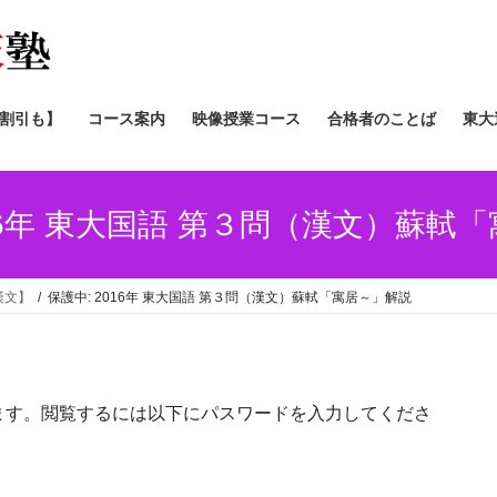
/割引も】
コース案内
映像授業コース
合格者のことば
東大
016年 東大国語 第３問（漢文）蘇軾
漢文】
保護中: 2016年 東大国語 第３問（漢文）蘇軾「寓居～」解説
ます。閲覧するには以下にパスワードを入力してくださ