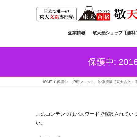
コ
ナ
ン
ビ
テ
ゲ
ン
ー
ツ
シ
企業情報
敬天塾ショップ【無料
へ
ョ
ス
ン
キ
に
保護中: 2
ッ
移
プ
動
HOME
保護中: （P用フロント）映像授業【東大古文・
このコンテンツはパスワードで保護されてい
い。