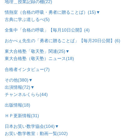
地理＿授業記録の棚
(22)
情熱室（合格の呼吸・勇者に贈ることば）
(15)
▼
古典に学ぶ道しるべ
(5)
全集中「合格の呼吸」【毎月10日公開】
(4)
おかべぇ先生の「勇者に贈ることば」【毎月20日公開】
(6)
東大合格塾「敬天塾」関連
(25)
▼
東大合格塾（敬天塾）ニュース
(18)
合格者インタビュー
(7)
その他
(380)
▼
出演情報
(72)
▼
チャンネルくらら
(44)
出版情報
(18)
ＨＰ更新情報
(31)
日本お笑い数学協会
(104)
▼
お笑い数学教室：動画一覧
(102)