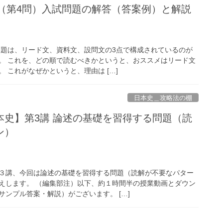
史（第4問）入試問題の解答（答案例）と解説
問題は、リード⽂、資料⽂、設問⽂の3点で構成されているのが
。 これを、どの順で読むべきかというと、おススメはリード⽂
 これがなぜかというと、理由は […]
日本史＿攻略法の棚
本史】第3講 論述の基礎を習得する問題（読
ン）
３講、今回は論述の基礎を習得する問題（読解が不要なパター
えします。 （編集部注）以下、約１時間半の授業動画とダウン
ンプル答案・解説）がございます。 […]