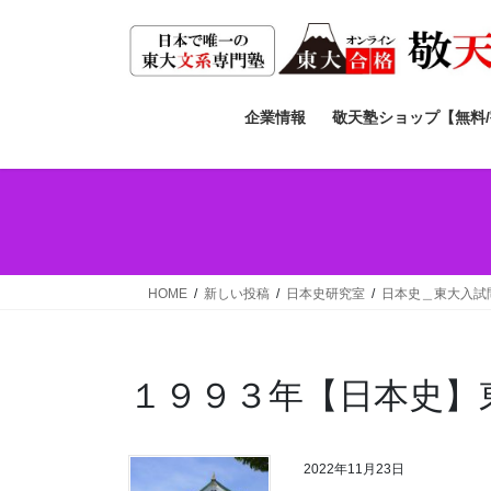
コ
ナ
ン
ビ
テ
ゲ
ン
ー
ツ
シ
企業情報
敬天塾ショップ【無料
へ
ョ
ス
ン
キ
に
ッ
移
プ
動
HOME
新しい投稿
日本史研究室
日本史＿東大入試
１９９３年【日本史】
2022年11月23日