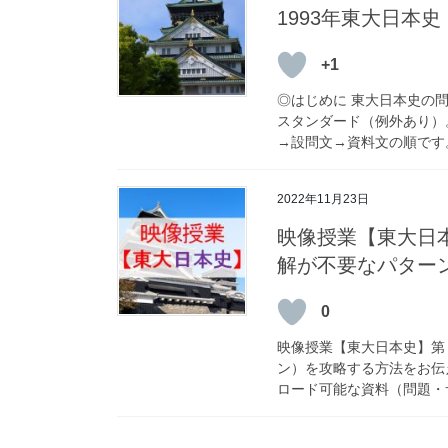
1993年東大日本
+1
◎はじめに 東⼤⽇本史の
スタンダード（例外あり）
→設問⽂→資料⽂の順です。
2022年11月23日
映像授業【東大日
解が不要なパター
0
映像授業【東大日本史】第
ン）を攻略する方法をお伝
ロード可能な資料（問題・サ