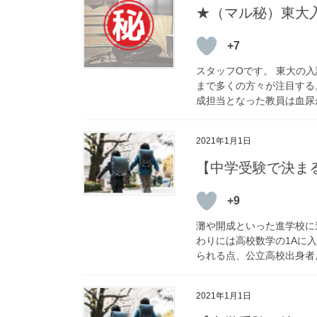
★（マル秘）東大
+7
スタッフOです。 東大の
まで多くの方々が注目する
成担当となった教員は血尿が
2021年1月1日
【中学受験で決ま
+9
灘や開成といった進学校に
わりには高校数学の1Aに
られる点、公立高校出身者よ
2021年1月1日