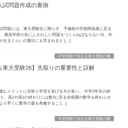
入試問題作成の裏側
入試問題には、東大受験生に限らず、予備校や学校関係者に至る
。 最高学府の名にふさわしい問題をつくらねばならない分、作
出るくらいの重圧にも苛まれると […]
中学受験で決まる東大受験の棚
る東大受験26】先取りの重要性と誤解
進むメリットに先取り学習を挙げる方が多い。 中学3年生の終
入り、高1や高2の終わりには数3に至る全範囲の数学を終わらせ
り早くに数学の森を鳥瞰するこ […]
中学受験で決まる東大受験の棚