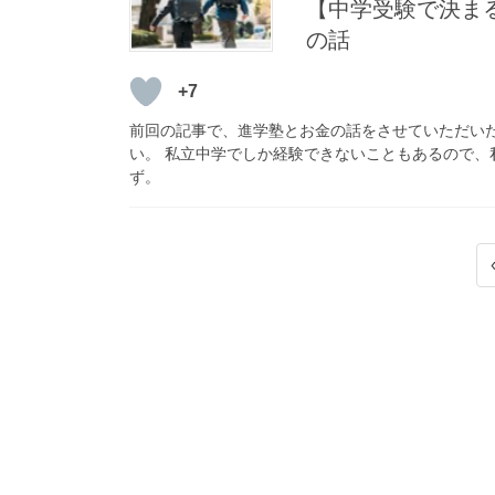
【中学受験で決ま
の話
+7
前回の記事で、進学塾とお金の話をさせていただい
い。 私立中学でしか経験できないこともあるので
ず。
投
稿
の
ペ
ー
ジ
送