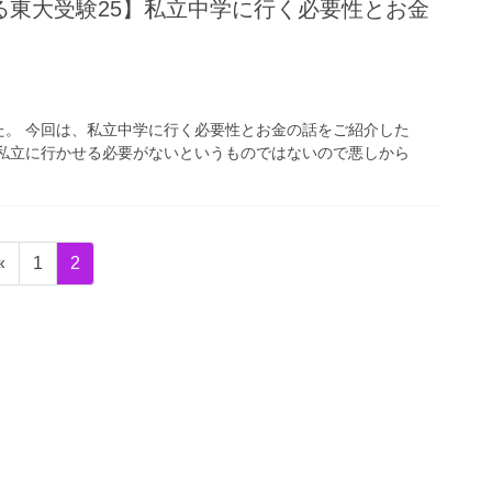
る東大受験25】私立中学に行く必要性とお金
た。 今回は、私立中学に行く必要性とお金の話をご紹介した
、私立に行かせる必要がないというものではないので悪しから
固
固
«
1
2
定
定
ペ
ペ
ー
ー
ジ
ジ