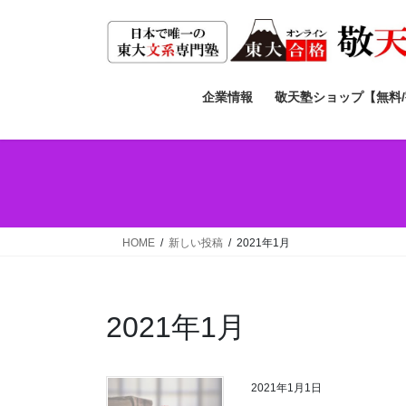
コ
ナ
ン
ビ
テ
ゲ
ン
ー
ツ
シ
企業情報
敬天塾ショップ【無料
へ
ョ
ス
ン
キ
に
ッ
移
プ
動
HOME
新しい投稿
2021年1月
2021年1月
2021年1月1日