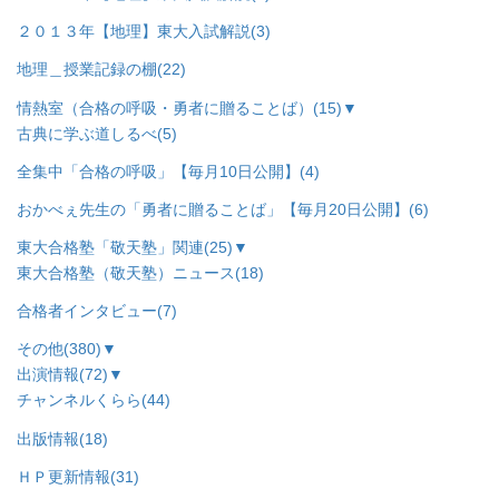
２０１３年【地理】東大入試解説
(3)
地理＿授業記録の棚
(22)
情熱室（合格の呼吸・勇者に贈ることば）
(15)
▼
古典に学ぶ道しるべ
(5)
全集中「合格の呼吸」【毎月10日公開】
(4)
おかべぇ先生の「勇者に贈ることば」【毎月20日公開】
(6)
東大合格塾「敬天塾」関連
(25)
▼
東大合格塾（敬天塾）ニュース
(18)
合格者インタビュー
(7)
その他
(380)
▼
出演情報
(72)
▼
チャンネルくらら
(44)
出版情報
(18)
ＨＰ更新情報
(31)