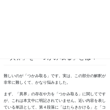
れば、「ああ、今からこの顔になるんだな」と目で見て確
認することができます。よって、「可視化」の部分の共通
点もわかりやすい。
ここまでは傍線部付近に書いてありますから、必ず作業を
行いましょう。
「異界」を「つかみ取る」とは？
難しいのが「つかみ取る」です。実は、この部分の解釈が
非常に難しくて、かなり悩みました。
まず、「異界」の存在や力を「つかみ取る」に関してです
が、これは本文中に明記されていません。近い内容を表し
ている単語として、第４段落に「はたらきかける」と「コ