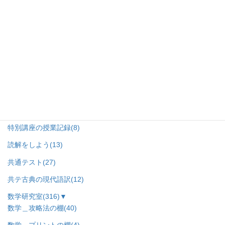
辛口参考書レビュー
(3)
中学受験で決まる東大受験の棚
(48)
中学生でもできる東大過去問研究の棚
(9)
東大文Ⅰ～理Ⅲ科類紹介
(6)
受験戦略室（共通テスト・データの読み方など）
(82)
▼
受験生のためのデータの読み方
(2)
受験戦略講義
(6)
特別講座の授業記録
(8)
読解をしよう
(13)
共通テスト
(27)
共テ古典の現代語訳
(12)
数学研究室
(316)
▼
数学＿攻略法の棚
(40)