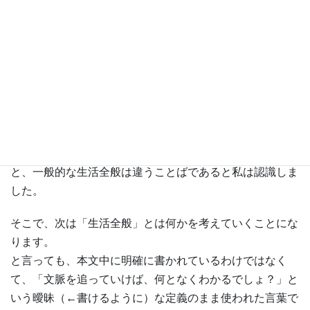
意味の方はカギカッコなしで表現し、本文で特有の意味を
示す方はカギカッコを付けて表現します。
生活全般という言葉は日本語に存在しますが、この本文の
「生活全般」はその中身が分かりません。つまり抽象語で
す。
今回は、行商人と客（場合によっては、立場が入れ替わ
る）の人間関係においての話です。行商人が風呂に入って
いるときや寝ているときも、生活全般の一部ではあります
が、客は関係ありません。つまり文脈上の「生活全般」
と、一般的な生活全般は違うことばであると私は認識しま
した。
そこで、次は「生活全般」とは何かを考えていくことにな
ります。
と言っても、本文中に明確に書かれているわけではなく
て、「文脈を追っていけば、何となくわかるでしょ？」と
いう曖昧（←書けるように）な定義のまま使われた言葉で