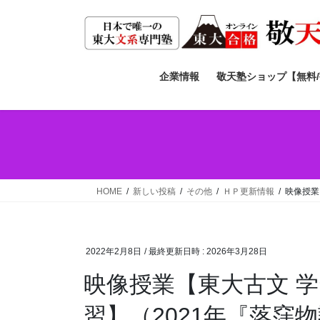
コ
ナ
ン
ビ
テ
ゲ
ン
ー
ツ
シ
企業情報
敬天塾ショップ【無料
へ
ョ
ス
ン
キ
に
ッ
移
プ
動
HOME
新しい投稿
その他
ＨＰ更新情報
映像授業
2022年2月8日
/ 最終更新日時 :
2026年3月28日
映像授業【東大古文 
習】（2021年『落窪物