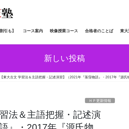
/割引も】
コース案内
映像授業コース
合格者のことば
東大
新しい投稿
【東大古文 学習法＆主語把握・記述演習】（2021年『落窪物語』・2017年『源氏
ＨＰ更新情報
学習法＆主語把握・記述演
語』・2017年『源氏物