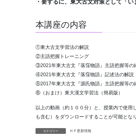
・要するに、東大古文対策として「い
本講座の内容
①東大古文学習法の解説
②主語把握トレーニング
③2021年東大古文『落窪物語』主語把握等の
④2021年東大古文『落窪物語』記述法の解
⑤2017年東大古文『源氏物語』主語把握等の
⑥（おまけ）東大漢文学習法（簡易版）
以上の動画（約１００分）と、授業内で使用して
も含む）をダウンロードすることが可能とな
ＨＰ更新情報
カテゴリー