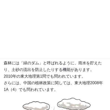
1Bの主題が「河川の流量や河川が運ぶ土砂量は、流域の
環境や
人間活動の影響を受ける
」と冒頭で示されています
から、人間がやることで土壌がめっちゃくちゃになって土
砂が大量流出することを考えてくれということです。
これは、もう森林破壊しかありませんよね。
ということは、土壌保全面積が増えているのですから、森
林破壊の逆、則ち植林が進んでいると考えることができそ
うです。
森林には「緑のダム」と呼ばれるように、雨水を貯えた
り、土砂の流出を防止したりする機能があります。
2010年の東大地理第1問でも問われています。
さらには、中国の植林政策に関しては、東大地理2008年
1A（4）でも問われています。